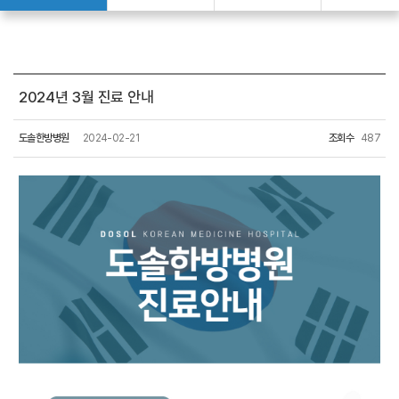
도솔한약
입원집중치료
2024년 3월 진료 안내
입원집중치료
도솔한방병원
2024-02-21
조회수
487
산업재해 보상치료
산업재해 보상치료
도솔한방병원
도솔한방병원
병원장 인사말
브랜드스토리
의료진 소개
진료시간
오시는 길
비급여진료비
도솔협력병원
도솔소식
공지사항
온라인문의
치료후기
진료예약
증명서 발급안내
채용안내