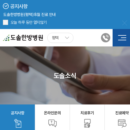
아토피
공지사항
호흡기질환
도솔한방병원(평택) 8월 진료 안내
보건복지부 <원외탕전실(일반한약)> 인증
오늘 하루 동안 열지않기
감기
근로복지공단 <산업재해보상보험 재활인증의료기관> 인증
도솔한방병원 첩약(한약) 처방 시, 건강보험 적용
비염
평택
보건복지부 <의한협진 의료기관> 선정
2024년 5월 20일부터 병원 진료 시, 신분증 확인 의무화
축농증
한의과 · 의과 협진
한의과 · 의과 협진
도솔소식
비수술치료
도수치료
추나요법
공지사항
온라인문의
치료후기
진료예약
침구치료
체외충격파