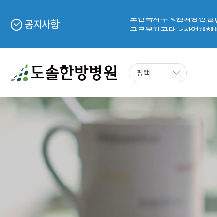
보건복지부 <원외탕전실(
공지사항
근로복지공단 <산업재해
도솔한방병원 첩약(한약) 
보건복지부 <의한협진 의
2024년 5월 20일부터 
평택