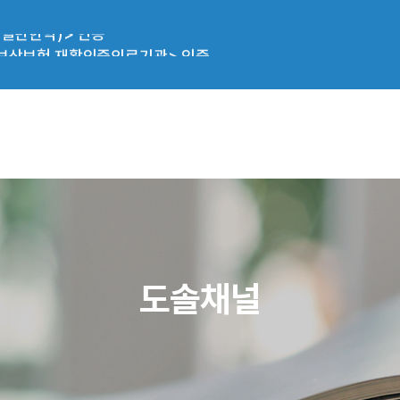
일반한약)> 인증
보상보험 재활인증의료기관> 인증
처방 시, 건강보험 적용
료기관> 선정
병원 진료 시, 신분증 확인 의무화
도솔채널