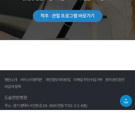
척추 · 관절 프로그램 바로가기
병원소개
서비스이용약관
개인정보처리방침
이메일 무단수집거부
환자권리장전
비급여 항목
도솔한방병원
주소 : 경기 평택시 비전5로 20-30(비전동 1102-3 2-6층)
대표 : 김성호
사업자등록번호 : 414-05-51891
Copyright 2023 ⓒ 도솔한방병원. All Rights Reserved.
Designed by Website.co.kr