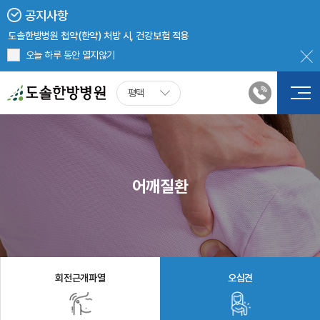
보건복지부 <원외탕전실(일반한약)> 인증
공지사항
근로복지공단 <산업재해보상보험 재활인증의료기관> 인증
도솔한방병원 첩약(한약) 처방 시, 건강보험 적용
보건복지부 <의한협진 의료기관> 선정
오늘 하루 동안 열지않기
2024년 5월 20일부터 병원 진료 시, 신분증 확인 의무화
평택
어깨질환
회전근개파열
오십견